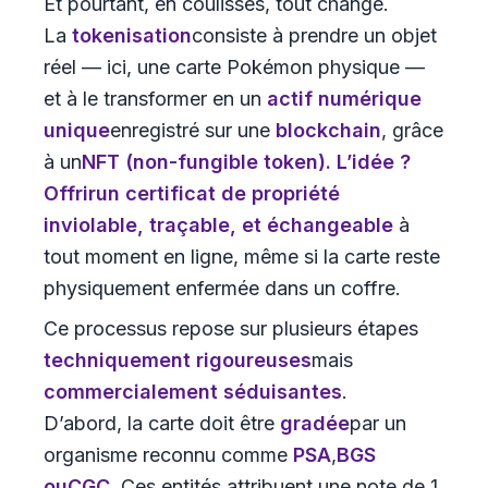
Et pourtant, en coulisses, tout change.
La
tokenisation
consiste à prendre un objet
réel — ici, une carte Pokémon physique —
et à le transformer en un
actif numérique
unique
enregistré sur une
blockchain
, grâce
à un
NFT
(non-fungible token). L’idée ?
Offrir
un certificat de propriété
inviolable, traçable, et échangeable
à
tout moment en ligne, même si la carte reste
physiquement enfermée dans un coffre.
Ce processus repose sur plusieurs étapes
techniquement rigoureuses
mais
commercialement séduisantes
.
D’abord, la carte doit être
gradée
par un
organisme reconnu comme
PSA
,
BGS
ou
CGC
. Ces entités attribuent une note de 1