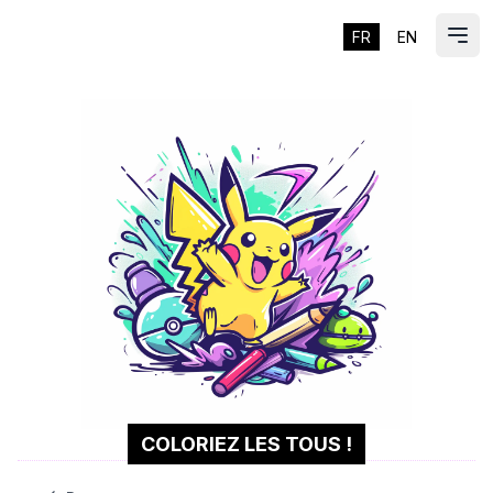
FR
EN
ES
Ouvr
COLORIEZ LES TOUS !