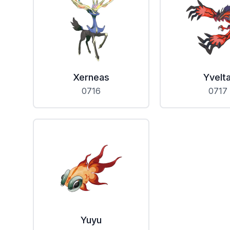
Xerneas
Yvelta
0716
0717
Yuyu