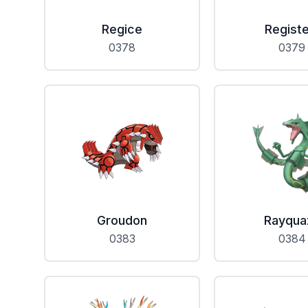
Regice
Registe
0378
0379
Groudon
Rayqua
0383
0384