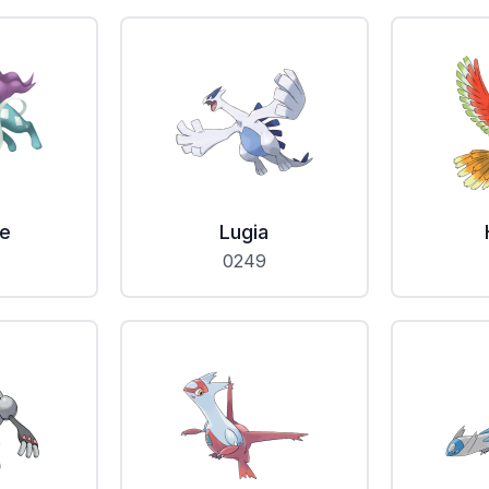
ne
Lugia
0249