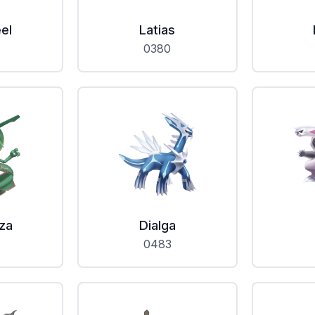
el
Latias
0380
za
Dialga
0483