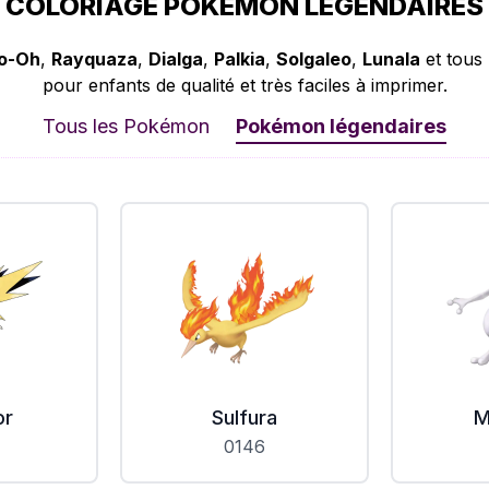
COLORIAGE POKÉMON LÉGENDAIRES
o-Oh
,
Rayquaza
,
Dialga
,
Palkia
,
Solgaleo
,
Lunala
et tous 
pour enfants de qualité et très faciles à imprimer.
Tous les Pokémon
Pokémon légendaires
or
Sulfura
M
0146