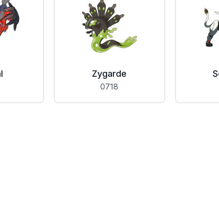
l
Zygarde
S
0718