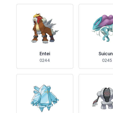
Entei
Suicu
0244
0245