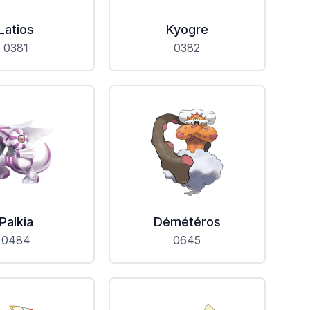
Latios
Kyogre
0381
0382
Palkia
Démétéros
0484
0645