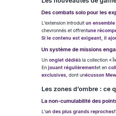
Les nouveautés de gam
Des combats solo pour les ex
L’extension introduit
un ensemble 
chevronnés et offrent
une récomp
Si le contenu est
exigeant
, il aj
Un système de missions eng
Un
onglet dédié
à la collection «
En
jouant régulièrement
et en
col
exclusives
, dont un
écusson Me
Les zones d’ombre : ce qu
La non-cumulabilité des point
L’
un des plus grands reproches