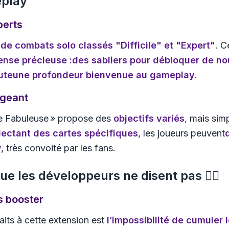
eplay
perts
de combats solo classés "Difficile" et "Expert"
. C
ense précieuse
:
des sabliers pour débloquer de n
oute
une profondeur bienvenue au gameplay
.
ageant
 Île Fabuleuse » propose des
objectifs variés
, mais sim
lectant des cartes spécifiques
, les joueurs peuvent
w
, très convoité par les fans.
e les développeurs ne disent pas 😶‍🌫️
s booster
faits à cette extension est
l’impossibilité de cumuler 