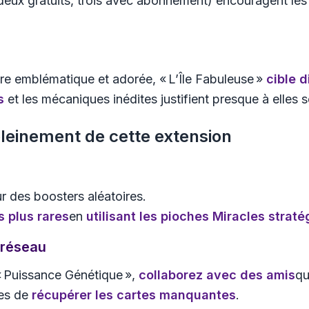
deux gratuits, trois avec abonnement) encouragent le
re emblématique et adorée, « L’Île Fabuleuse »
cible 
s
et les mécaniques inédites justifient presque à elles 
 pleinement de cette extension
r des boosters aléatoires.
s plus rares
en
utilisant les pioches Miracles stra
 réseau
 « Puissance Génétique »,
collaborez avec des amis
qu
ces de
récupérer les cartes manquantes
.