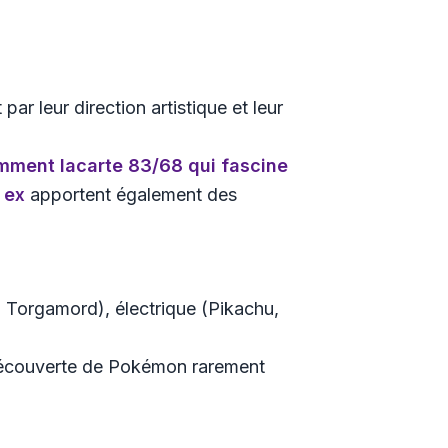
r leur direction artistique et leur
mment la
carte 83/68
qui fascine
ex
apportent également des
, Torgamord), électrique (Pikachu,
a découverte de Pokémon rarement