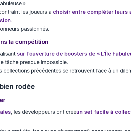
Fabuleuse ».
contraint les joueurs à
choisir entre compléter leurs
nsion
.
tionneurs passionnés.
ns la compétition
calisant
sur l’ouverture de boosters de « L’Île Fabule
ne tâche presque impossible.
s collections précédentes se retrouvent face à un dile
bien rodée
er
pales
, les développeurs ont créé
un set facile à colle