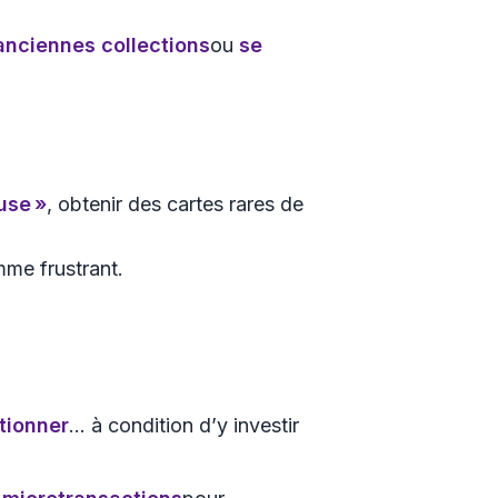
 anciennes collections
ou
se
use »
, obtenir des cartes rares de
mme frustrant.
ctionner
… à condition d’y investir