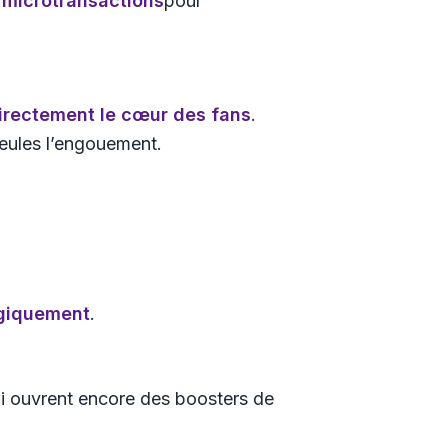
s
microtransactions
pour
directement le cœur des fans
.
seules l’engouement.
tégiquement
.
i ouvrent encore des boosters de