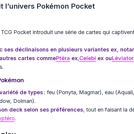
it l’univers Pokémon Pocket
CG Pocket introduit une série de cartes qui captivent pa
ec
ses déclinaisons en plusieurs variantes ex
, nota
d’autres cartes comme
Ptéra
ex
,
Celebi
ex
ou
Léviator
s.
s Pokémon
variété de types
: feu (Ponyta, Magmar), eau (Aquali
dow, Dolman).
 son deck selon ses préférences
, tout en faisant l
yptéro
.