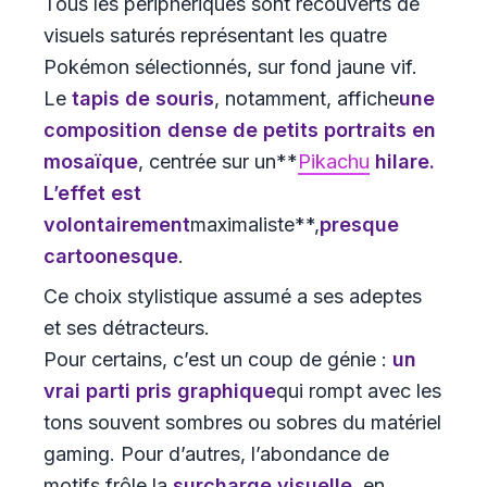
Tous les périphériques sont recouverts de
visuels saturés représentant les quatre
Pokémon sélectionnés, sur fond jaune vif.
Le
tapis de souris
, notamment, affiche
une
composition dense de petits portraits en
mosaïque
, centrée sur un**
Pikachu
hilare.
L’effet est
volontairement
maximaliste**,
presque
cartoonesque
.
Ce choix stylistique assumé a ses adeptes
et ses détracteurs.
Pour certains, c’est un coup de génie :
un
vrai parti pris graphique
qui rompt avec les
tons souvent sombres ou sobres du matériel
gaming. Pour d’autres, l’abondance de
motifs frôle la
surcharge visuelle
, en