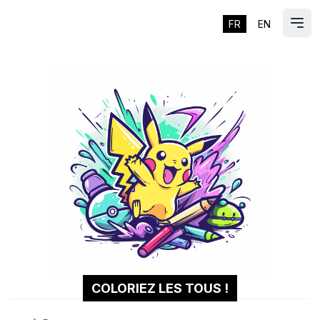
FR
EN
ES
Ouvr
COLORIEZ LES TOUS !