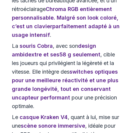
les tâches de bureautique avancée, et d’un
rétroéclairage
Chroma RGB
entièrement
personnalisable. Malgré son look coloré,
c’est un clavier
parfaitement adapté à un
usage intensif
.
La
souris Cobra
, avec son
design
ambidextre
et ses
58 g seulement
, cible
les joueurs qui privilégient la légèreté et la
vitesse. Elle intègre des
switches optiques
pour une meilleure réactivité et une plus
grande longévité, tout en conservant
un
capteur performant
pour une précision
optimale.
Le
casque Kraken V4
, quant à lui, mise sur
une
scène sonore immersive
, idéale pour