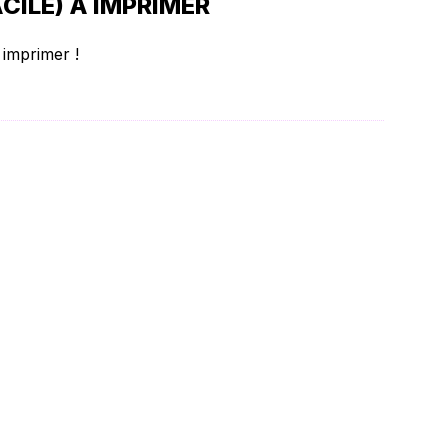
ILE) À IMPRIMER
 imprimer !