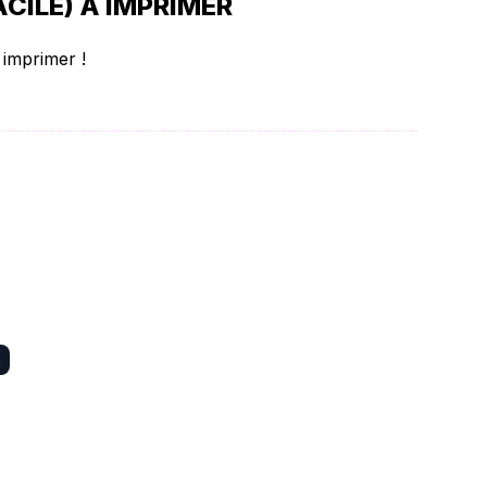
CILE) À IMPRIMER
 imprimer !
n