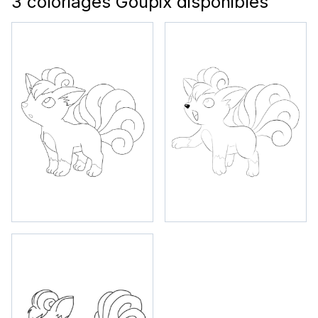
3 coloriages Goupix disponibles