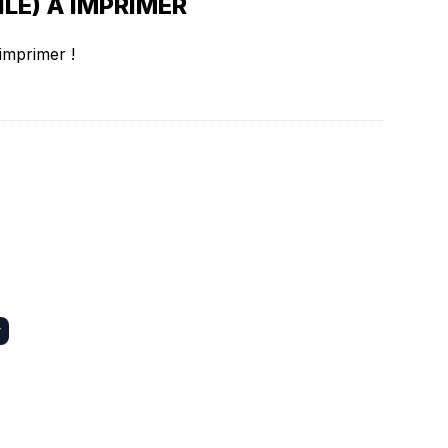
LE) À IMPRIMER
imprimer !
r