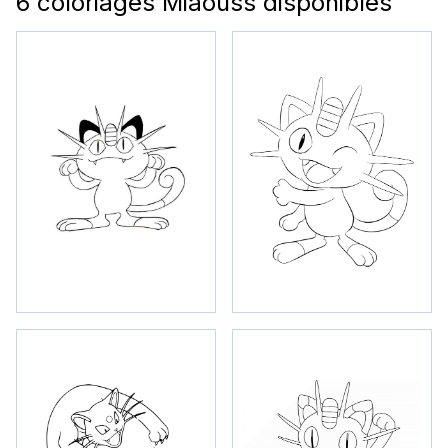
6 coloriages Miaouss disponibles