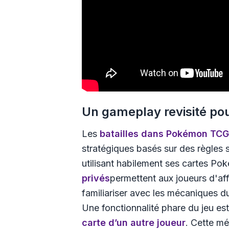
Un gameplay revisité pou
Les
batailles dans
Pokémon TCG
stratégiques basés sur des règles s
utilisant habilement ses cartes P
privés
permettent aux joueurs d'af
familiariser avec les mécaniques d
Une fonctionnalité phare du jeu est
carte d’un autre joueur
. Cette mé