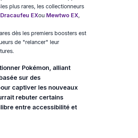
s
les plus rares, les collectionneurs
e
Dracaufeu EX
ou
Mewtwo EX
,
rares dès les premiers boosters est
eurs de "relancer" leur
tures.
tionner Pokémon, alliant
 basée sur des
 pour captiver les nouveaux
rait rebuter certains
libre entre accessibilité et