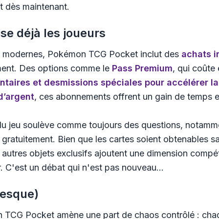
 dès maintenant​.
se déjà les joueurs
s modernes,
Pokémon TCG Pocket
inclut des
achats i
ement. Des options comme le
Pass Premium
, qui coûte
ntaires
et des
missions spéciales
pour accélérer la 
d’argent
, ces abonnements offrent un gain de temps 
 jeu soulève comme toujours des questions, notamment 
 gratuitement. Bien que les cartes soient obtenables s
 autres objets exclusifs ajoutent une dimension compéti
. C'est un débat qui n'est pas nouveau...
resque)
 TCG Pocket
amène une part de chaos contrôlé : cha