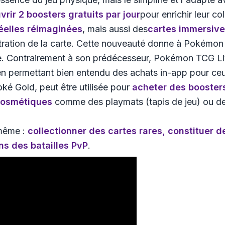
vrir 2 boosters gratuits par jour
pour enrichir leur c
éelles réimaginées
, mais aussi des
cartes immersiv
ustration de la carte. Cette nouveauté donne à
Pokémon 
igne. Contrairement à son prédécesseur, Pokémon TCG 
en permettant bien entendu des achats in-app pour ceu
ké Gold, peut être utilisée pour
acheter des booster
cosmétiques
comme des playmats (tapis de jeu) ou de
 même :
collectionner des cartes rares, constituer d
s des batailles PvP
.