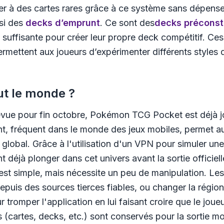
 à des cartes rares grâce à ce système sans dépenser d
ssi des
decks d’emprunt
. Ce sont des
decks préconst
 suffisante pour créer leur propre deck compétitif. Ces
permettent aux joueurs d’expérimenter différents styles
t le monde ?
évue pour fin octobre,
Pokémon TCG Pocket
est déjà 
t, fréquent dans le monde des jeux mobiles, permet au
global. Grâce à l'utilisation d'un VPN pour simuler une
 déjà plonger dans cet univers avant la sortie officiell
st simple, mais nécessite un peu de manipulation. Les
depuis des sources tierces fiables, ou changer la régi
 tromper l'application en lui faisant croire que le jou
és (cartes, decks, etc.) sont conservés pour la sortie m