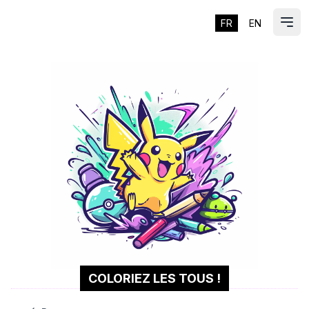
FR
EN
ES
Ouvr
COLORIEZ LES TOUS !