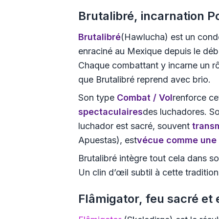
Brutalibré, incarnation 
Brutalibré
(Hawlucha) est un cond
enraciné au Mexique depuis le déb
Chaque combattant y incarne un rôl
que Brutalibré reprend avec brio.
Son type
Combat / Vol
renforce cet
spectaculaires
des luchadores. S
luchador est sacré, souvent
trans
Apuestas
), est
vécue comme une h
Brutalibré intègre tout cela dans
Un clin d’œil subtil à cette traditi
Flâmigator, feu sacré et 