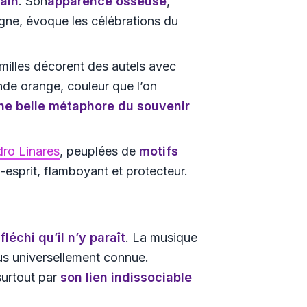
ain
. Son
apparence osseuse
,
ne, évoque les célébrations du
amilles décorent des autels avec
Inde orange, couleur que l’on
ne belle métaphore du souvenir
ro Linares
, peuplées de
motifs
-esprit, flamboyant et protecteur.
fléchi qu’il n’y paraît
. La musique
lus universellement connue.
surtout par
son lien indissociable