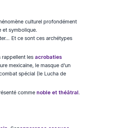
phénomène culturel profondément
e et symbolique.
er... Et ce sont ces archétypes
s rappellent les
acrobaties
lture mexicaine, le masque d’un
n combat spécial (le
Lucha de
 présenté comme
noble et théâtral
.