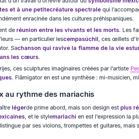
tat d’un travail d’orfèvre autour du
symbolisme mexic
tes
et à une petite
créature spectrale
qui l’accompag
ndément enracinée dans les cultures préhispaniques.
ent de
réunion entre les vivants et les morts
. Les f
leurs — en particulier les
cempasúchil
, ces œillets d’
tor. Sa
chanson
qui ravive la flamme de la vie est
u
dans les cœurs
.
jes, ces sculptures imaginaires créées par l’artiste
Ped
ques
. Flâmigator en est une synthèse : mi-musicien, mi
x au rythme des mariachis
aître
léger
de prime abord, mais son design est
plus ré
exicaines
, et le style
mariachi
en est l’expression la p
istingue par ses violons, trompettes et guitares, mais 