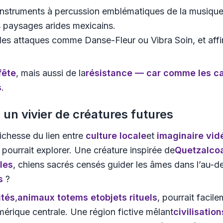
 instruments à percussion emblématiques de la musique
es paysages arides mexicains.
des attaques comme Danse-Fleur ou Vibra Soin, et affir
fête
, mais aussi de la
résistance
— car comme les cac
s
.
, un vivier de créatures futures
ichesse du lien entre
culture locale
et
imaginaire vid
urrait explorer. Une créature inspirée de
Quetzalcoa
les
, chiens sacrés censés guider les âmes dans l’au-d
s
?
ités
,
animaux totems
et
objets rituels
, pourrait facil
érique centrale. Une région fictive mêlant
civilisatio