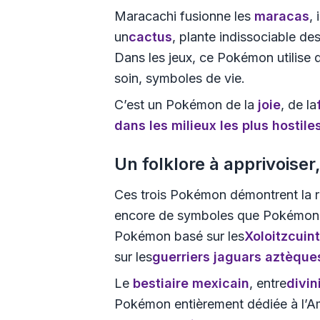
Maracachi fusionne les
maracas
,
un
cactus
, plante indissociable d
Dans les jeux, ce Pokémon utilise 
soin, symboles de vie.
C’est un Pokémon de la
joie
, de la
dans les milieux les plus hostile
Un folklore à apprivoiser
Ces trois Pokémon démontrent la r
encore de symboles que Pokémon po
Pokémon basé sur les
Xoloitzcuint
sur les
guerriers jaguars aztèque
Le
bestiaire mexicain
, entre
divin
Pokémon entièrement dédiée à l’Am