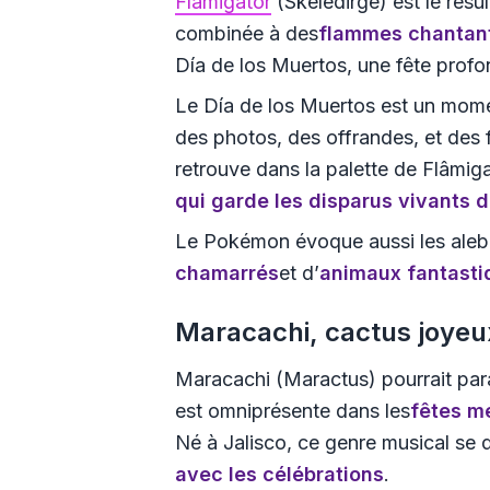
Flâmigator
(Skeledirge) est le résul
combinée à des
flammes chantan
Día de los Muertos, une fête profo
Le Día de los Muertos est un mom
des photos, des offrandes, et des f
retrouve dans la palette de Flâmiga
qui garde les disparus vivants 
Le Pokémon évoque aussi les alebri
chamarrés
et d’
animaux fantasti
Maracachi, cactus joyeu
Maracachi (Maractus) pourrait par
est omniprésente dans les
fêtes m
Né à Jalisco, ce genre musical se d
avec les célébrations
.