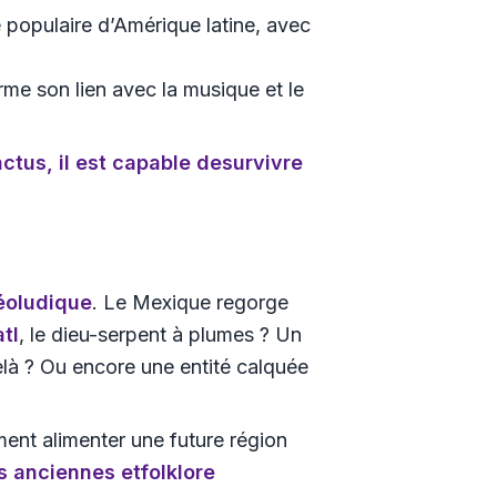
 populaire d’Amérique latine, avec
me son lien avec la musique et le
tus, il est capable de
survivre
éoludique
. Le Mexique regorge
tl
, le dieu-serpent à plumes ? Un
elà ? Ou encore une entité calquée
ement alimenter une future région
ns anciennes
et
folklore