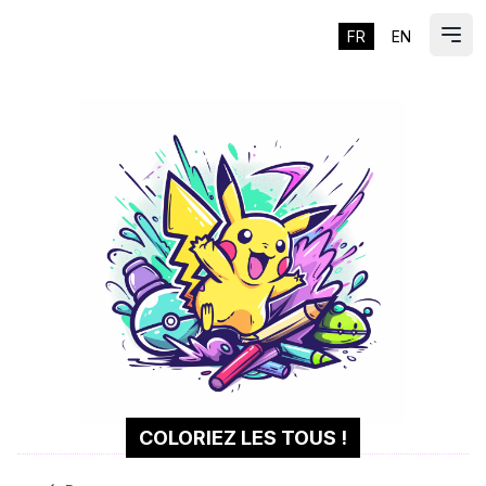
FR
EN
ES
Ouvr
COLORIEZ LES TOUS !