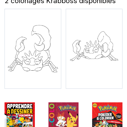
2 coloriages Krabboss disponibles