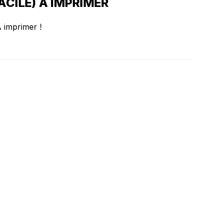
CILE) À IMPRIMER
 imprimer !
a