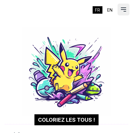
FR
EN
ES
Ouvr
COLORIEZ LES TOUS !