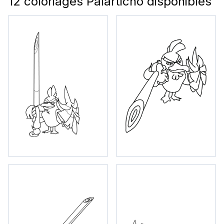
12 coloriages Palarticho disponibles