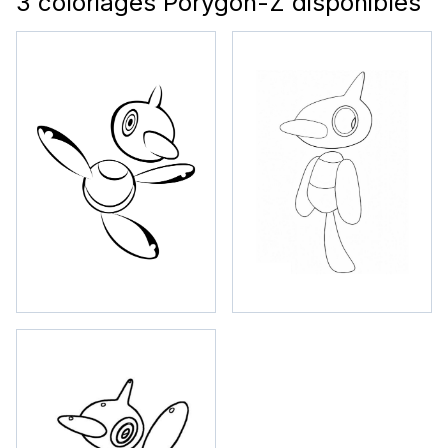
3 coloriages Porygon-Z disponibles