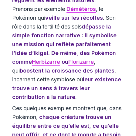
régulent les éléments naturels
.
Prenons par exemple
Démétéros
, le
Pokémon qui
veille sur les récoltes
. Son
rôle dans la fertilité des sols
dépasse la
simple fonction narrative
: il symbolise
une mission qui reflète parfaitement
l’idée d’ikigai. De même, des Pokémon
comme
Herbizarre
ou
Florizarre
,
qui
boostent la croissance des plantes
,
incarnent cette symbiose où
leur existence
trouve un sens à travers leur
contribution à la nature
.
Ces quelques exemples montrent que, dans
Pokémon,
chaque créature trouve un
équilibre entre ce qu’elle est, ce qu’elle
peut offrir, et ce dont le monde a besoin
.