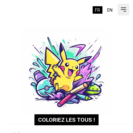
FR
EN
ES
Ouvr
COLORIEZ LES TOUS !