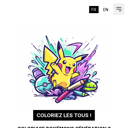
FR
EN
ES
Ouvr
COLORIEZ LES TOUS !