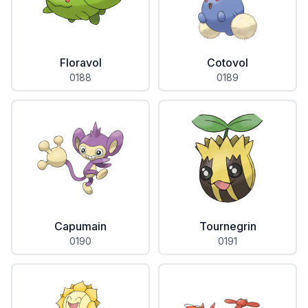
Floravol
Cotovol
0188
0189
Capumain
Tournegrin
0190
0191