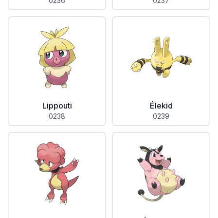
0236
0237
Lippouti
Élekid
0238
0239