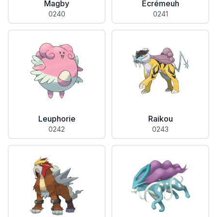
Magby
Écrémeuh
0240
0241
Leuphorie
Raikou
0242
0243