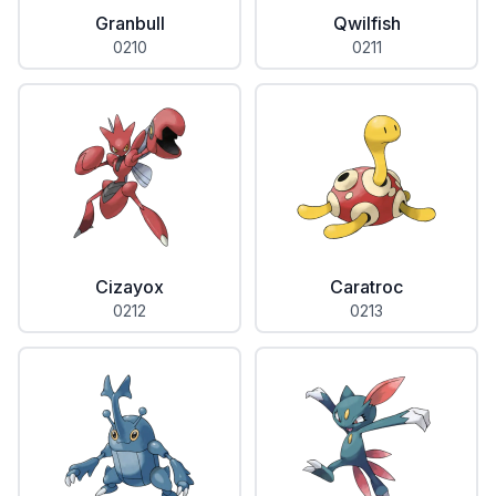
Granbull
Qwilfish
0210
0211
Cizayox
Caratroc
0212
0213